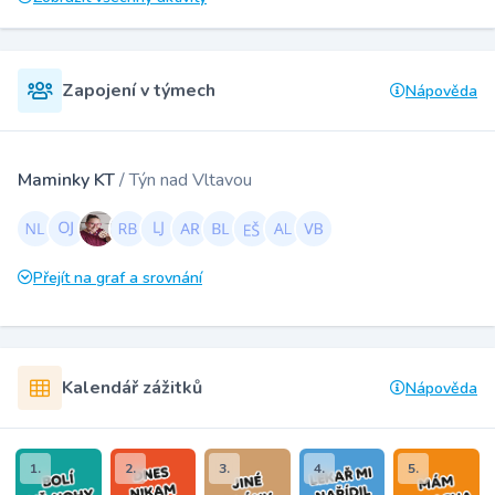
Zapojení v týmech
Nápověda
Maminky KT
/ Týn nad Vltavou
Přejít na graf a srovnání
Kalendář zážitků
Nápověda
1.
2.
3.
4.
5.