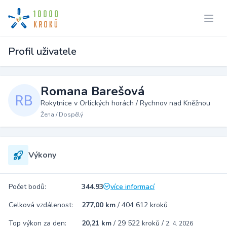
Profil uživatele
Romana Barešová
Rokytnice v Orlických horách / Rychnov nad Kněžnou
Žena / Dospělý
Výkony
Počet bodů:
344.93
více informací
Celková vzdálenost:
277,00 km
/
404 612 kroků
Top výkon za den:
20,21 km
/
29 522 kroků
/
2. 4. 2026