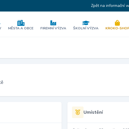
Zpět na informační 
Y
MĚSTA A OBCE
FIREMNÍ VÝZVA
ŠKOLNÍ VÝZVA
KROKO-SHO
tě
Umístění