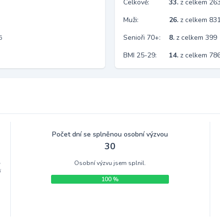
Celkově:
33.
z celkem 26
Muži:
26.
z celkem 83
Senioři 70+:
8.
z celkem 399
6
BMI 25-29:
14.
z celkem 78
Počet dní se splněnou osobní výzvou
30
Osobní výzvu jsem splnil.
m
i
100 %