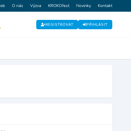
web
O nás
Výzva
KROKOfest
Novinky
Kontakt
REGISTROVAT
PŘIHLÁSIT
P