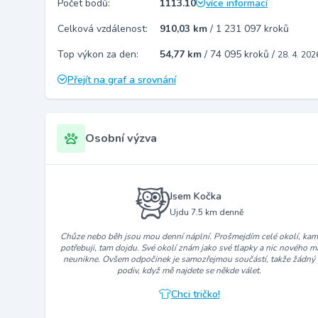
Počet bodů:
1113.10
více informací
Celková vzdálenost:
910,03 km
/
1 231 097 kroků
Top výkon za den:
54,77 km
/
74 095 kroků
/
28. 4. 202
Přejít na graf a srovnání
Osobní výzva
Jsem Kočka
Ujdu 7.5 km denně
Chůze nebo běh jsou mou denní náplní. Prošmejdím celé okolí, ka
potřebuji, tam dojdu. Své okolí znám jako své tlapky a nic nového m
neunikne. Ovšem odpočinek je samozřejmou součástí, takže žádný
podiv, když mě najdete se někde válet.
Chci tričko!