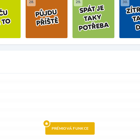
28.
29.
30.
PRÉMIOVÁ FUNKCE