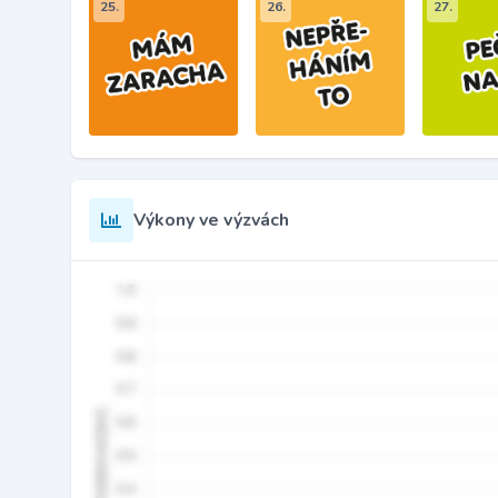
25.
26.
27.
Výkony ve výzvách