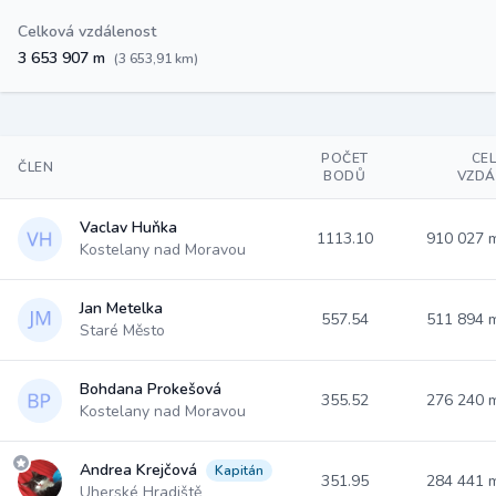
Celková vzdálenost
3 653 907 m
(3 653,91 km)
POČET
CE
ČLEN
BODŮ
VZDÁ
Vaclav Huňka
1113.10
910 027
Kostelany nad Moravou
Jan Metelka
557.54
511 894
Staré Město
Bohdana Prokešová
355.52
276 240
Kostelany nad Moravou
Andrea Krejčová
Kapitán
351.95
284 441
Uherské Hradiště