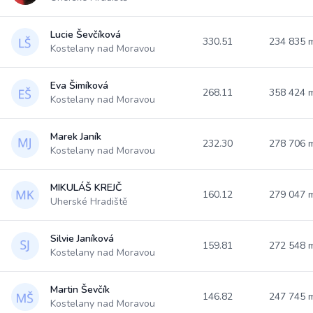
Lucie Ševčíková
330.51
234 835
Kostelany nad Moravou
Eva Šimíková
268.11
358 424
Kostelany nad Moravou
Marek Janík
232.30
278 706
Kostelany nad Moravou
MIKULÁŠ KREJČ
160.12
279 047
Uherské Hradiště
Silvie Janíková
159.81
272 548
Kostelany nad Moravou
Martin Ševčík
146.82
247 745
Kostelany nad Moravou