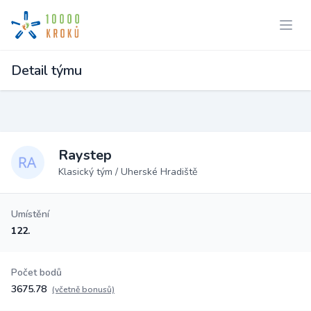
Detail týmu
Raystep
Klasický tým / Uherské Hradiště
Umístění
122.
Počet bodů
3675.78
(včetně bonusů)