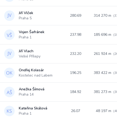
Jiří Vlček
280.69
314 270 m
(3
Praha 5
Vojen Šafránek
237.98
185 696 m
(1
Praha 1
Jiří Vlach
232.20
261 924 m
(2
Velké Přílepy
Ondřej Kolesár
196.25
383 422 m
(3
Kostelec nad Labem
Anežka Šímová
184.92
381 273 m
(3
Praha 14
Kateřina Skálová
26.07
48 197 m
(4
Praha 1