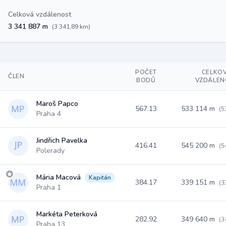
Celková vzdálenost
3 341 887 m
(3 341,89 km)
POČET
CELKO
ČLEN
BODŮ
VZDÁLEN
Maroš Papco
567.13
533 114 m
(5
Praha 4
Jindřich Pavelka
416.41
545 200 m
(5
Polerady
Mária Macová
Kapitán
384.17
339 151 m
(3
Praha 1
Markéta Peterková
282.92
349 640 m
(3
Praha 13