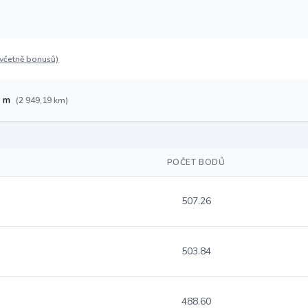
(včetně bonusů)
7 m
(2 949,19 km)
POČET BODŮ
507.26
503.84
488.60