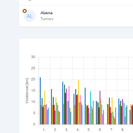
Aliena
Turnov