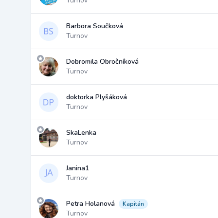
Turnov
Barbora Součková
Turnov
Dobromila Obročníková
Turnov
doktorka Plyšáková
Turnov
SkaLenka
Turnov
Janina1
Turnov
Petra Holanová
Kapitán
Turnov