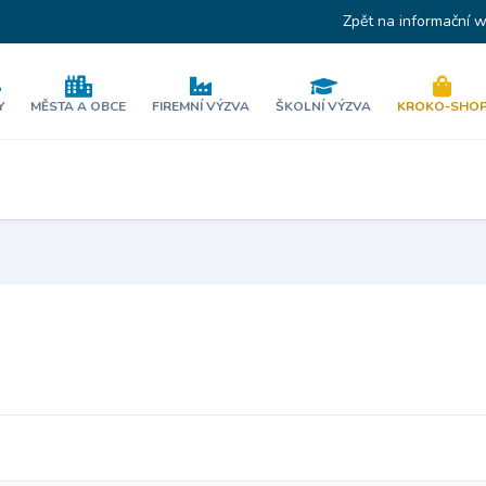
Zpět na informační 
Y
MĚSTA A OBCE
FIREMNÍ VÝZVA
ŠKOLNÍ VÝZVA
KROKO-SHO