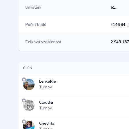
Umístění
61.
Počet bodů
4146.84
Celková vzdálenost
2 949 18
ČLEN
LenkaRie
Turnov
Claudia
Turnov
Chechta