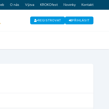
web
O nás
Výzva
KROKOfest
Novinky
Kontakt
REGISTROVAT
PŘIHLÁSIT
P