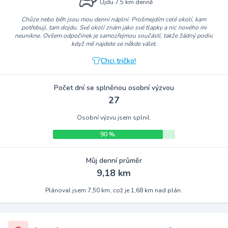
Ujdu 7.5 km denně
Chůze nebo běh jsou mou denní náplní. Prošmejdím celé okolí, kam
potřebuji, tam dojdu. Své okolí znám jako své tlapky a nic nového mi
neunikne. Ovšem odpočinek je samozřejmou součástí, takže žádný podiv,
když mě najdete se někde válet.
Chci tričko!
Počet dní se splněnou osobní výzvou
27
Osobní výzvu jsem splnil.
90 %
Můj denní průměr
9,18 km
Plánoval jsem 7,50 km, což je 1,68 km nad plán.