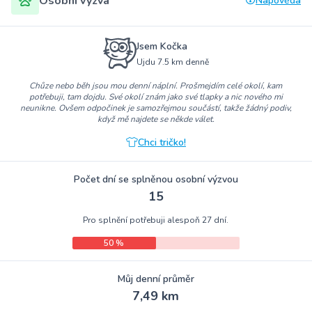
Osobní výzva
Nápověda
Jsem Kočka
Ujdu 7.5 km denně
Chůze nebo běh jsou mou denní náplní. Prošmejdím celé okolí, kam
potřebuji, tam dojdu. Své okolí znám jako své tlapky a nic nového mi
neunikne. Ovšem odpočinek je samozřejmou součástí, takže žádný podiv,
když mě najdete se někde válet.
Chci tričko!
Počet dní se splněnou osobní výzvou
15
Pro splnění potřebuji alespoň 27 dní.
50 %
Můj denní průměr
7,49 km