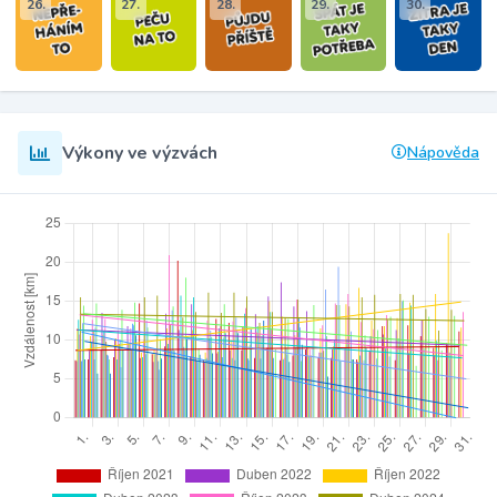
26.
27.
28.
29.
30.
Výkony ve výzvách
Nápověda