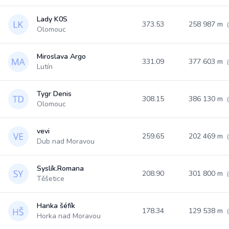
Lady K0S
373.53
258 987 m
Olomouc
Miroslava Argo
331.09
377 603 m
Lutín
Tygr Denis
308.15
386 130 m
Olomouc
vevi
259.65
202 469 m
Dub nad Moravou
Syslík.Romana
208.90
301 800 m
Těšetice
Hanka šéfík
178.34
129 538 m
Horka nad Moravou