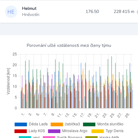
Helmut
176.50
228 415 m
Hněvotín
Porovnání ušlé vzdálenosti mezi členy týmu