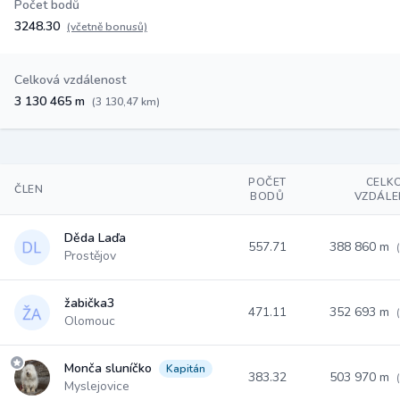
Počet bodů
3248.30
(včetně bonusů)
Celková vzdálenost
3 130 465 m
(3 130,47 km)
POČET
CELK
ČLEN
BODŮ
VZDÁL
Děda Laďa
557.71
388 860 m
Prostějov
žabička3
471.11
352 693 m
Olomouc
Monča sluníčko
Kapitán
383.32
503 970 m
Myslejovice