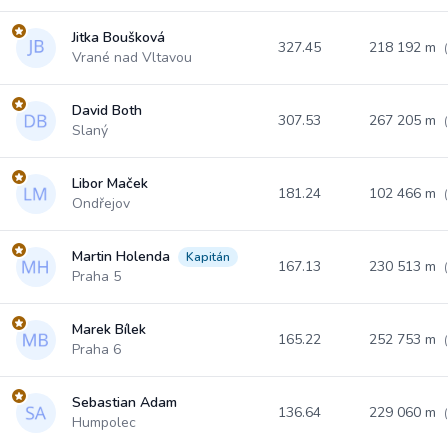
Jitka Boušková
327.45
218 192 m
Vrané nad Vltavou
David Both
307.53
267 205 m
Slaný
Libor Maček
181.24
102 466 m
Ondřejov
Martin Holenda
Kapitán
167.13
230 513 m
Praha 5
Marek Bílek
165.22
252 753 m
Praha 6
Sebastian Adam
136.64
229 060 m
Humpolec