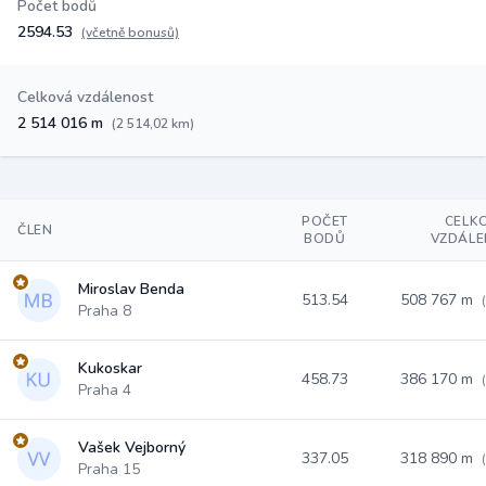
Počet bodů
2594.53
(včetně bonusů)
Celková vzdálenost
2 514 016 m
(2 514,02 km)
POČET
CELK
ČLEN
BODŮ
VZDÁL
Miroslav Benda
513.54
508 767 m
Praha 8
Kukoskar
458.73
386 170 m
Praha 4
Vašek Vejborný
337.05
318 890 m
Praha 15