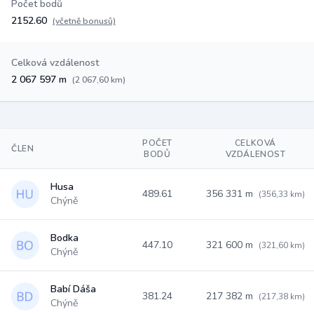
Počet bodů
2152.60
(včetně bonusů)
Celková vzdálenost
2 067 597 m
(2 067,60 km)
POČET
CELKOVÁ
ČLEN
BODŮ
VZDÁLENOST
Husa
489.61
356 331 m
(356,33 km)
Chýně
Bodka
447.10
321 600 m
(321,60 km)
Chýně
Babí Dáša
381.24
217 382 m
(217,38 km)
Chýně