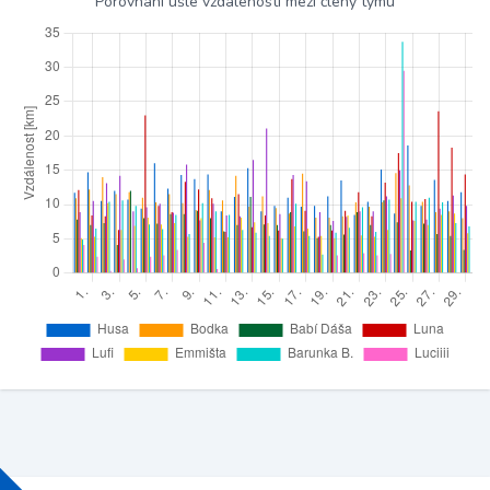
Porovnání ušlé vzdálenosti mezi členy týmu