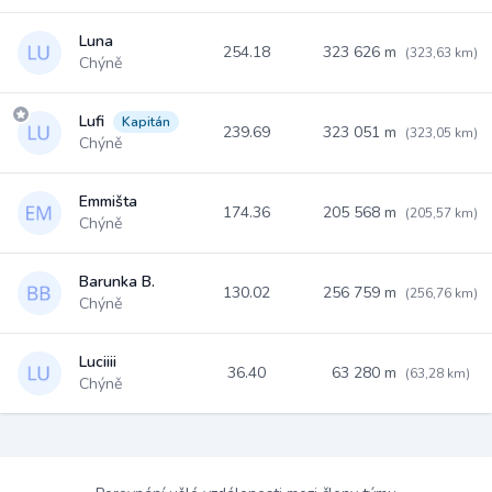
Luna
254.18
323 626 m
(323,63 km)
Chýně
Lufi
Kapitán
239.69
323 051 m
(323,05 km)
Chýně
Emmišta
174.36
205 568 m
(205,57 km)
Chýně
Barunka B.
130.02
256 759 m
(256,76 km)
Chýně
Luciiii
36.40
63 280 m
(63,28 km)
Chýně