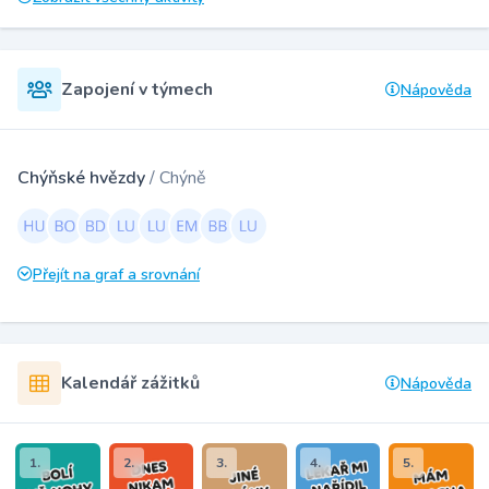
Zapojení v týmech
Nápověda
Chýňské hvězdy
/ Chýně
Přejít na graf a srovnání
Kalendář zážitků
Nápověda
1.
2.
3.
4.
5.