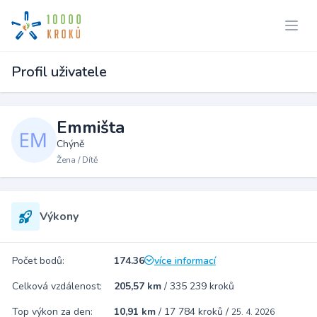
Profil uživatele
Emmišta
Chýně
Žena / Dítě
Výkony
Počet bodů:
174.36
více informací
Celková vzdálenost:
205,57 km
/
335 239 kroků
Top výkon za den:
10,91 km
/
17 784 kroků
/
25. 4. 2026