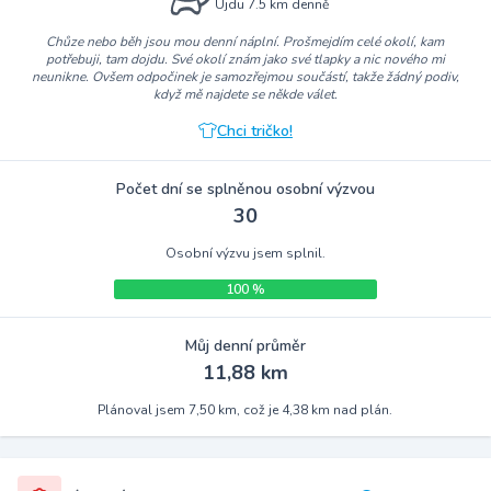
Ujdu 7.5 km denně
Chůze nebo běh jsou mou denní náplní. Prošmejdím celé okolí, kam
potřebuji, tam dojdu. Své okolí znám jako své tlapky a nic nového mi
neunikne. Ovšem odpočinek je samozřejmou součástí, takže žádný podiv,
když mě najdete se někde válet.
Chci tričko!
Počet dní se splněnou osobní výzvou
30
Osobní výzvu jsem splnil.
100 %
Můj denní průměr
11,88 km
Plánoval jsem 7,50 km, což je 4,38 km nad plán.