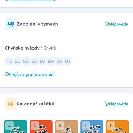
Zapojení v týmech
Nápověda
Chýňské hvězdy
/ Chýně
Přejít na graf a srovnání
Kalendář zážitků
Nápověda
1.
2.
3.
4.
5.