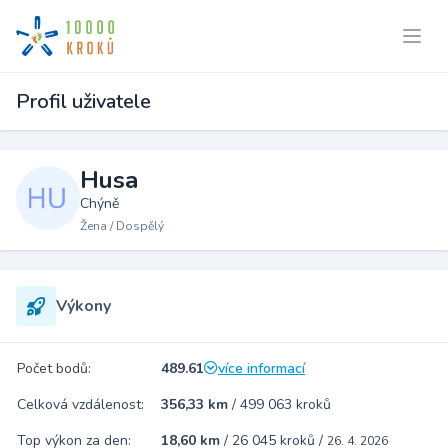
Profil uživatele
Husa
Chýně
Žena / Dospělý
Výkony
Počet bodů:
489.61
více informací
Celková vzdálenost:
356,33 km
/
499 063 kroků
Top výkon za den:
18,60 km
/
26 045 kroků
/
26. 4. 2026