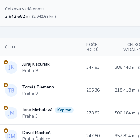
Celková vzdálenost
2 942 682 m
(2 942,68 km)
POČET
CELK
ČLEN
BODŮ
VZDÁLE
Juraj Kacuriak
347.93
386 440 m
(
Praha 9
Tomáš Biemann
295.36
218 418 m
(
Praha 9
Jana Michalová
Kapitán
278.82
500 184 m
(
Praha 3
David Machoň
247.80
357 814 m
(
Praha Ďáblice