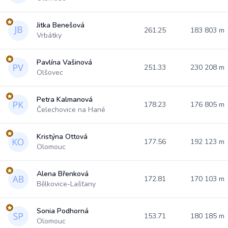
Jitka Benešová
261.25
183 803 m
Vrbátky
Pavlína Vašinová
251.33
230 208 m
Olšovec
Petra Kalmanová
178.23
176 805 m
Čelechovice na Hané
Kristýna Ottová
177.56
192 123 m
Olomouc
Alena Břenková
172.81
170 103 m
Bělkovice-Lašťany
Sonia Podhorná
153.71
180 185 m
Olomouc