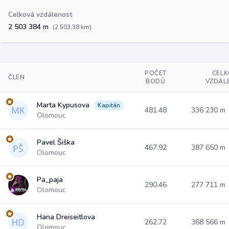
Celková vzdálenost
2 503 384 m
(2 503,38 km)
POČET
CEL
ČLEN
BODŮ
VZDÁL
Marta Kypusova
Kapitán
481.48
336 230 m
Olomouc
Pavel Šiška
467.92
387 650 m
Olomouc
Pa_paja
290.46
277 711 m
Olomouc
Hana Dreiseitlova
262.72
368 566 m
Olomouc