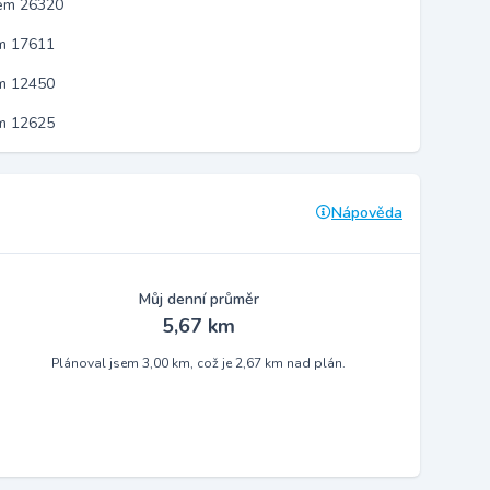
kem 26320
em 17611
em 12450
em 12625
Nápověda
Můj denní průměr
5,67 km
Plánoval jsem 3,00 km, což je 2,67 km nad plán.