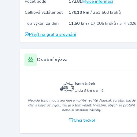
Počet bodů:
172.81
více informací
Celková vzdálenost:
170,10 km
/
251 560 kroků
Top výkon za den:
11,50 km
/
17 005 kroků
/
5. 4. 2026
Přejít na graf a srovnání
Osobní výzva
Jsem Ježek
Ujdu 3 km denně
Neujdu toho moc a ani nejsem příliš rychlý. Naopak vyrážím každý
den a když už vyjdu, tak je o tom vědět. Vyrážím, abych se protáhl
nebo si obstaral zásoby.
Chci tričko!