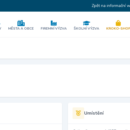
Zpět na informační 
Y
MĚSTA A OBCE
FIREMNÍ VÝZVA
ŠKOLNÍ VÝZVA
KROKO-SHO
Umístění