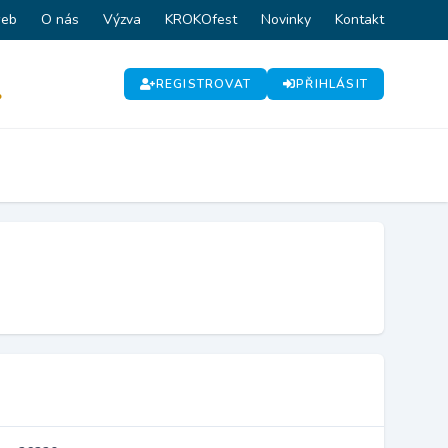
web
O nás
Výzva
KROKOfest
Novinky
Kontakt
REGISTROVAT
PŘIHLÁSIT
P