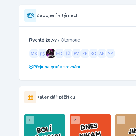
Zapojení v týmech
Rychlé želvy
/ Olomouc
Přejít na graf a srovnání
Kalendář zážitků
1.
2.
3.