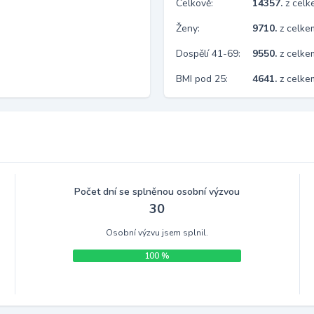
Celkově:
14357.
z cel
Ženy:
9710.
z celk
Dospělí 41-69:
9550.
z celk
BMI pod 25:
4641.
z celk
Počet dní se splněnou osobní výzvou
30
Osobní výzvu jsem splnil.
100 %