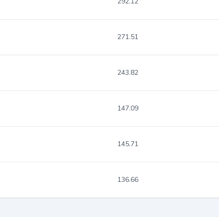
292.12
271.51
243.82
147.09
145.71
136.66