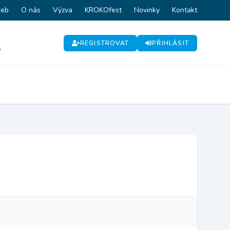
web
O nás
Výzva
KROKOfest
Novinky
Kontakt
REGISTROVAT
PŘIHLÁSIT
P