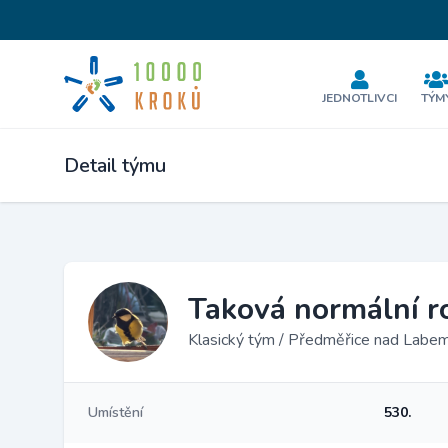
JEDNOTLIVCI
TÝM
Detail týmu
Taková normální r
Klasický tým / Předměřice nad Labe
Umístění
530.