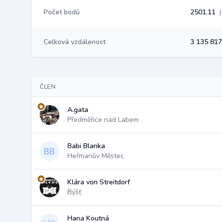
Počet bodů
2501.11
Celková vzdálenost
3 135 81
ČLEN
A.gata
Předměřice nad Labem
Babi Blanka
Heřmanův Městec
Klára von Streitdorf
Býšť
Hana Koutná