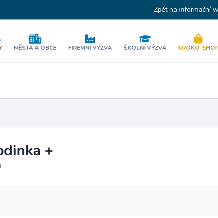
Zpět na informační 
Y
MĚSTA A OBCE
FIREMNÍ VÝZVA
ŠKOLNÍ VÝZVA
KROKO-SHO
odinka +
m