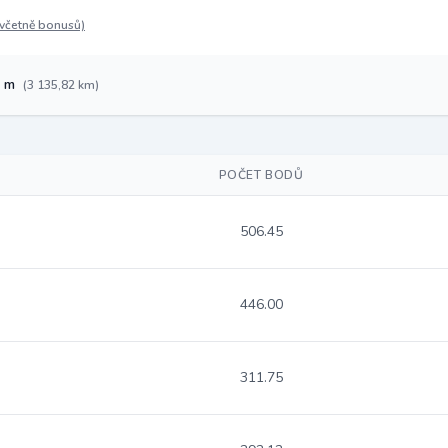
(včetně bonusů)
7 m
(3 135,82 km)
POČET BODŮ
506.45
446.00
311.75