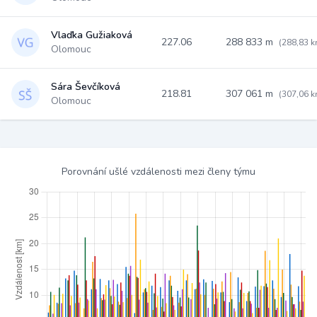
Vlaďka Gužiaková
227.06
288 833 m
(288,83 k
Olomouc
Sára Ševčíková
218.81
307 061 m
(307,06 k
Olomouc
Porovnání ušlé vzdálenosti mezi členy týmu