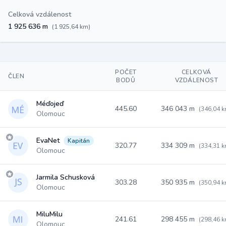
Celková vzdálenost
1 925 636 m
(1 925,64 km)
POČET
CELKOVÁ
ČLEN
BODŮ
VZDÁLENOST
Méďojeď
445.60
346 043 m
(346,04 k
Olomouc
EvaNet
Kapitán
320.77
334 309 m
(334,31 k
Olomouc
Jarmila Schusková
303.28
350 935 m
(350,94 k
Olomouc
MiluMilu
241.61
298 455 m
(298,46 k
Olomouc