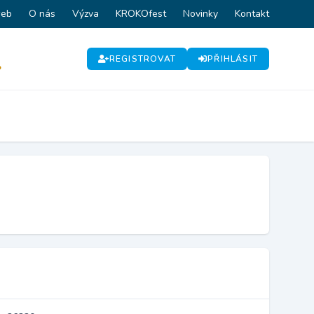
web
O nás
Výzva
KROKOfest
Novinky
Kontakt
REGISTROVAT
PŘIHLÁSIT
P