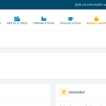
Zpět na informační 
Y
MĚSTA A OBCE
FIREMNÍ VÝZVA
ŠKOLNÍ VÝZVA
KROKO-SHO
Umístění