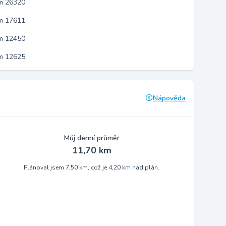
em 26320
em 17611
em 12450
em 12625
Nápověda
Můj denní průměr
11,70 km
Plánoval jsem 7,50 km, což je 4,20 km nad plán.