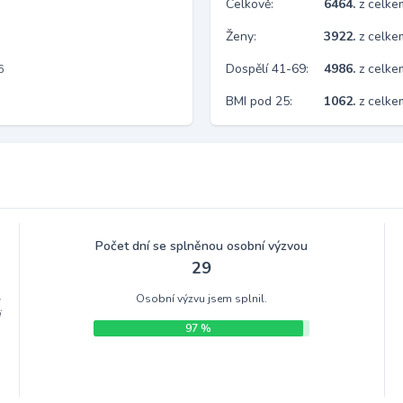
Celkově:
6464.
z celk
Ženy:
3922.
z celk
Dospělí 41-69:
4986.
z celk
6
BMI pod 25:
1062.
z celk
Počet dní se splněnou osobní výzvou
29
Osobní výzvu jsem splnil.
m
i
97 %