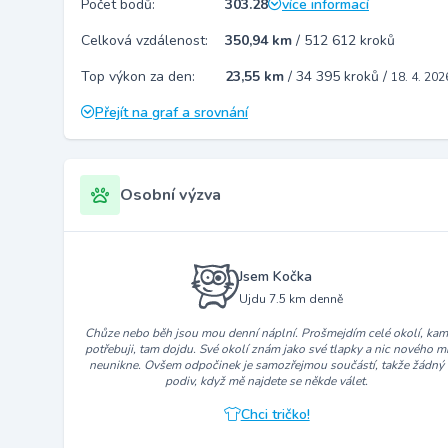
Počet bodů:
303.28
více informací
Celková vzdálenost:
350,94 km
/
512 612 kroků
Top výkon za den:
23,55 km
/
34 395 kroků
/
18. 4. 202
Přejít na graf a srovnání
Osobní výzva
Jsem Kočka
Ujdu 7.5 km denně
Chůze nebo běh jsou mou denní náplní. Prošmejdím celé okolí, ka
potřebuji, tam dojdu. Své okolí znám jako své tlapky a nic nového m
neunikne. Ovšem odpočinek je samozřejmou součástí, takže žádný
podiv, když mě najdete se někde válet.
Chci tričko!