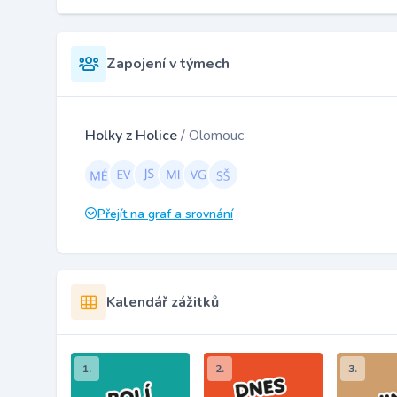
Zapojení v týmech
Holky z Holice
/ Olomouc
Přejít na graf a srovnání
Kalendář zážitků
1.
2.
3.