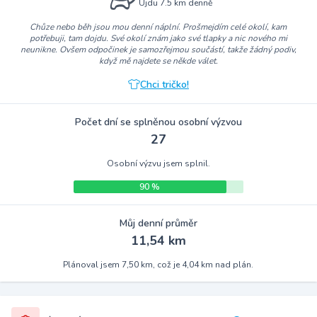
Ujdu 7.5 km denně
Chůze nebo běh jsou mou denní náplní. Prošmejdím celé okolí, kam
potřebuji, tam dojdu. Své okolí znám jako své tlapky a nic nového mi
neunikne. Ovšem odpočinek je samozřejmou součástí, takže žádný podiv,
když mě najdete se někde válet.
Chci tričko!
Počet dní se splněnou osobní výzvou
27
Osobní výzvu jsem splnil.
90 %
Můj denní průměr
11,54 km
Plánoval jsem 7,50 km, což je 4,04 km nad plán.