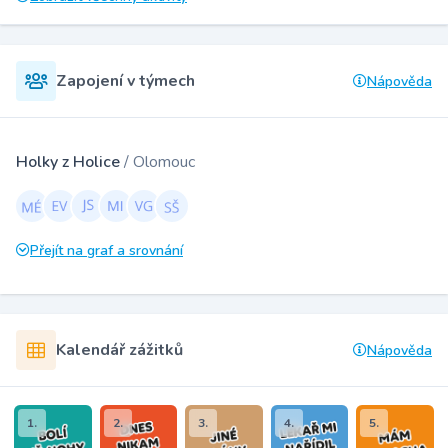
Zapojení v týmech
Nápověda
Holky z Holice
/ Olomouc
Přejít na graf a srovnání
Kalendář zážitků
Nápověda
1.
2.
3.
4.
5.