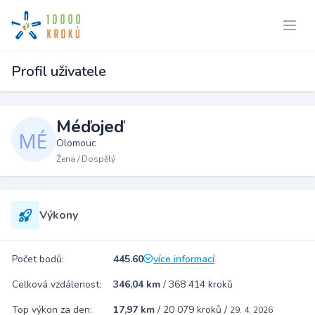
Profil uživatele
Méďojeď
Olomouc
Žena / Dospělý
Výkony
Počet bodů:
445.60
více informací
Celková vzdálenost:
346,04 km
/
368 414 kroků
Top výkon za den:
17,97 km
/
20 079 kroků
/
29. 4. 2026