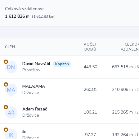
Celková vzdálenost
1 612 826 m
(1 612,83 km)
POČET
CELKO
ČLEN
BODŮ
VZDÁLE
David Navrátil
Kapitán
443.50
663 518 m
(6
Prostějov
MALAJAMA
260.81
240 906 m
(2
Držovice
Adam Řezáč
100.21
215 265 m
(2
Držovice
iki
97.27
192 264 m
(1
Držovice