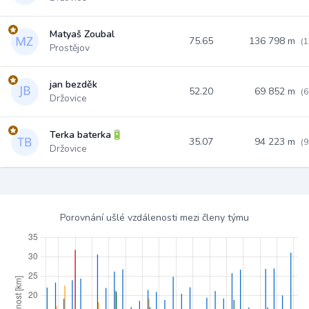
Matyaš Zoubal
75.65
136 798 m
(1
Prostějov
jan bezděk
52.20
69 852 m
(6
Držovice
Terka baterka🔋
35.07
94 223 m
(9
Držovice
Porovnání ušlé vzdálenosti mezi členy týmu