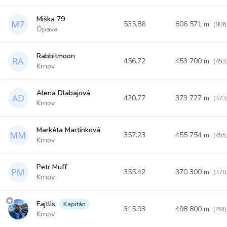
Miška 79
535.86
806 571 m
(806
Opava
Rabbitmoon
456.72
453 700 m
(453
Krnov
Alena Dlabajová
420.77
373 727 m
(373
Krnov
Markéta Martínková
357.23
455 754 m
(455
Krnov
Petr Muff
355.42
370 300 m
(370
Krnov
Fajtlis
Kapitán
315.93
498 800 m
(498
Krnov