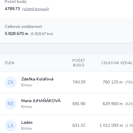
Počet bodů
4789.73
(včetně bonusů)
Celková vzdálenost
5 828 670 m
(5 828,67 km)
POČET
ČLEN
CELKOVÁ VZDÁ
BODŮ
Zdeňka Kolářová
740.39
760 125 m
(760
Krnov
Marie JUHAŇÁKOVÁ
691.90
629 900 m
(629
Krnov
Lades
631.32
1 012 093 m
(1 0
Krnov