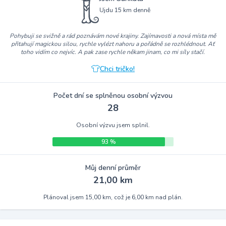
Ujdu 15 km denně
Pohybuji se svižně a rád poznávám nové krajiny. Zajímavosti a nová místa mě
přitahují magickou silou, rychle vylézt nahoru a pořádně se rozhlédnout. Ať
toho vidím co nejvíc. A pak zase rychle někam jinam, co mi síly stačí.
Chci tričko!
Počet dní se splněnou osobní výzvou
28
Osobní výzvu jsem splnil.
93 %
Můj denní průměr
21,00 km
Plánoval jsem 15,00 km, což je 6,00 km nad plán.