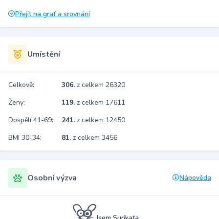
Přejít na graf a srovnání
Umístění
Celkově:
306.
z celkem 26320
Ženy:
119.
z celkem 17611
Dospělí 41-69:
241.
z celkem 12450
BMI 30-34:
81.
z celkem 3456
Osobní výzva
Nápověda
Jsem Surikata