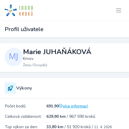
Profil uživatele
Marie JUHAŇÁKOVÁ
Krnov
Žena / Dospělý
Výkony
Počet bodů:
691.90
více informací
Celková vzdálenost:
629,90 km
/
967 590 kroků
Top výkon za den:
33,80 km
/
51 920 kroků
/
11. 4. 2026