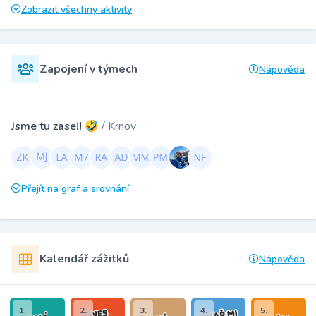
Zobrazit všechny aktivity
Zapojení v týmech
Nápověda
Jsme tu zase!! 🤣
/ Krnov
Přejít na graf a srovnání
Kalendář zážitků
Nápověda
1.
2.
3.
4.
5.