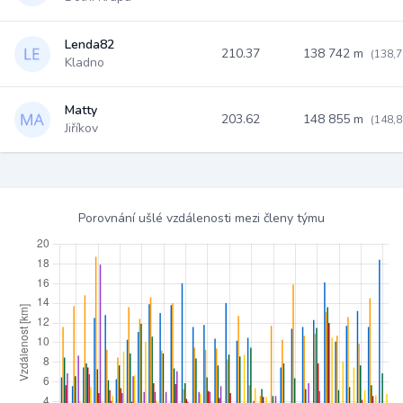
Lenda82
210.37
138 742 m
(138,7
Kladno
Matty
203.62
148 855 m
(148,8
Jiříkov
Porovnání ušlé vzdálenosti mezi členy týmu