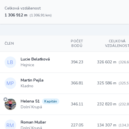
Celková vzdálenost
1 306 912 m
(1 306,91 km)
POČET
CELKOVÁ
ČLEN
BODŮ
VZDÁLENOS
Lucie Belatková
394.23
326 602 m
(326,6
Hejnice
Martin Pejša
366.81
325 586 m
(325,5
Kladno
Helena 51
Kapitán
346.11
232 820 m
(232,8
Dolní Krupá
Roman Muller
227.05
134 307 m
(134,3
Dolní Krupá