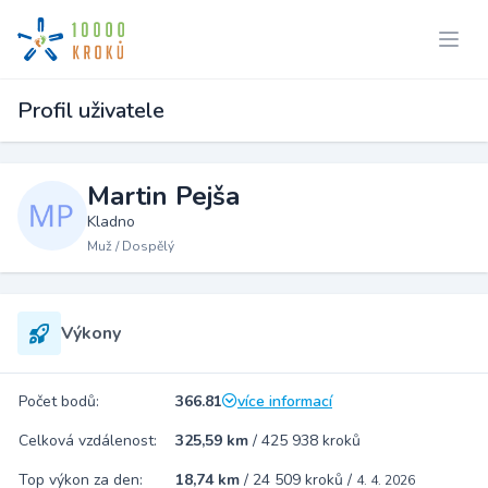
Profil uživatele
Martin Pejša
Kladno
Muž / Dospělý
Výkony
Počet bodů:
366.81
více informací
Celková vzdálenost:
325,59 km
/
425 938 kroků
Top výkon za den:
18,74 km
/
24 509 kroků
/
4. 4. 2026