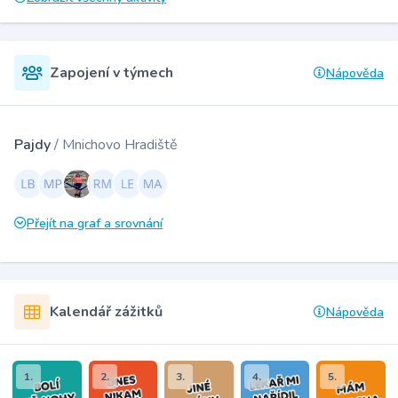
Zapojení v týmech
Nápověda
Pajdy
/ Mnichovo Hradiště
Přejít na graf a srovnání
Kalendář zážitků
Nápověda
1.
2.
3.
4.
5.