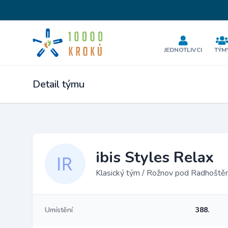
JEDNOTLIVCI
TÝM
Detail týmu
ibis Styles Relax
Klasický tým / Rožnov pod Radhošt
Umístění
388.