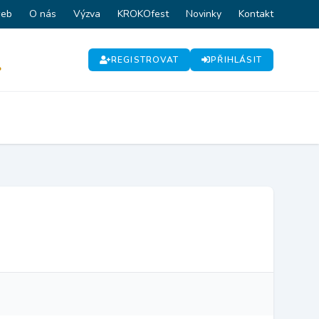
web
O nás
Výzva
KROKOfest
Novinky
Kontakt
REGISTROVAT
PŘIHLÁSIT
P