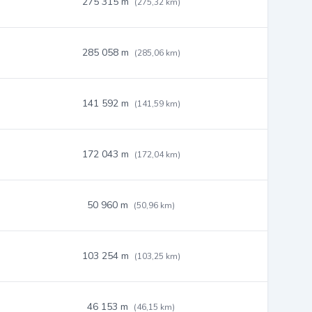
275 315 m
(275,32 km)
285 058 m
(285,06 km)
141 592 m
(141,59 km)
172 043 m
(172,04 km)
50 960 m
(50,96 km)
103 254 m
(103,25 km)
46 153 m
(46,15 km)