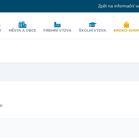
Zpět na informační 
Y
MĚSTA A OBCE
FIREMNÍ VÝZVA
ŠKOLNÍ VÝZVA
KROKO-SHO
ěm