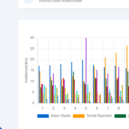
Rožnov pod Radhoštěm