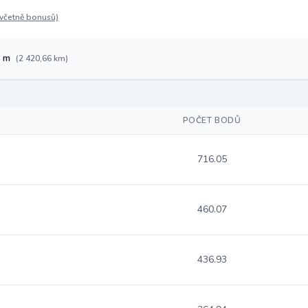
(včetně bonusů)
5 m
(2 420,66 km)
POČET BODŮ
716.05
460.07
436.93