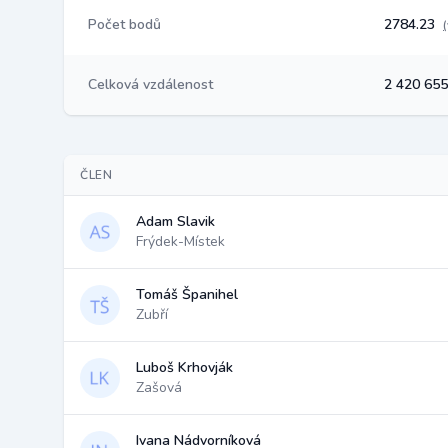
Počet bodů
2784.23
Celková vzdálenost
2 420 65
ČLEN
Adam Slavik
Frýdek-Místek
Tomáš Španihel
Zubří
Luboš Krhovják
Zašová
Ivana Nádvorníková