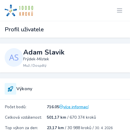
Profil uživatele
Adam Slavik
Frýdek-Místek
Muž / Dospělý
Výkony
Počet bodů:
716.05
více informací
Celková vzdálenost:
501,17 km
/
670 374 kroků
Top výkon za den:
23,17 km
/
30 988 kroků
/
30. 4. 2026