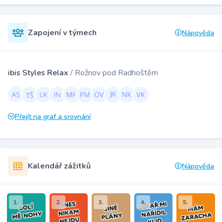
Zapojení v týmech
Nápověda
ibis Styles Relax
/ Rožnov pod Radhoštěm
Přejít na graf a srovnání
Kalendář zážitků
Nápověda
1.
2.
3.
4.
5.