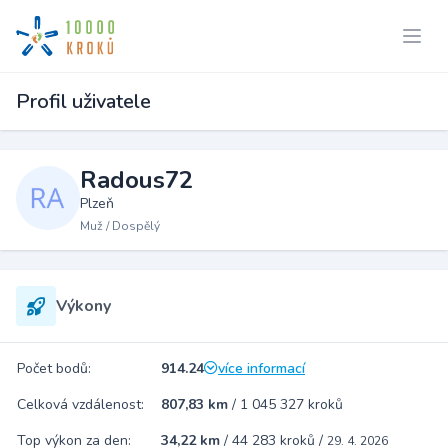
Profil uživatele
Radous72
Plzeň
Muž / Dospělý
Výkony
Počet bodů:
914.24
více informací
Celková vzdálenost:
807,83 km
/
1 045 327 kroků
Top výkon za den:
34,22 km
/
44 283 kroků
/
29. 4. 2026