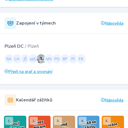
Zapojení v týmech
Nápověda
Plzeň DC
/ Plzeň
Přejít na graf a srovnání
Kalendář zážitků
Nápověda
1.
2.
3.
4.
5.