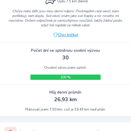
Ujdu 7.5 km denně
Chůze nebo běh jsou mou denní náplní. Prošmejdím celé okolí, kam
potřebuji, tam dojdu. Své okolí znám jako své tlapky a nic nového mi
neunikne. Ovšem odpočinek je samozřejmou součástí, takže žádný podiv,
když mě najdete se někde válet.
Chci tričko!
Počet dní se splněnou osobní výzvou
30
Osobní výzvu jsem splnil.
100 %
Můj denní průměr
26,93 km
Plánoval jsem 7,50 km, což je 19,43 km nad plán.