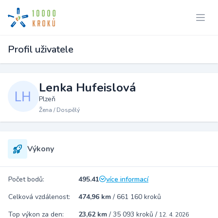
Profil uživatele
Lenka Hufeislová
Plzeň
Žena / Dospělý
Výkony
Počet bodů:
495.41
více informací
Celková vzdálenost:
474,96 km
/
661 160 kroků
Top výkon za den:
23,62 km
/
35 093 kroků
/
12. 4. 2026