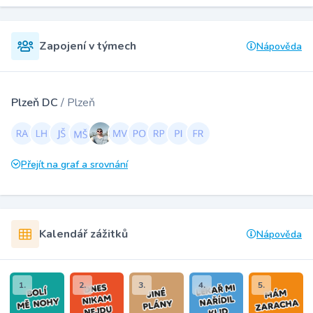
Zapojení v týmech
Nápověda
Plzeň DC
/ Plzeň
Přejít na graf a srovnání
Kalendář zážitků
Nápověda
1.
2.
3.
4.
5.