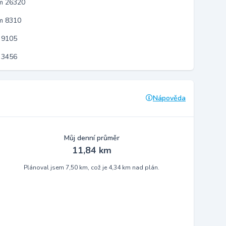
em 26320
m 8310
 9105
 3456
Nápověda
Můj denní průměr
11,84 km
Plánoval jsem 7,50 km, což je 4,34 km nad plán.