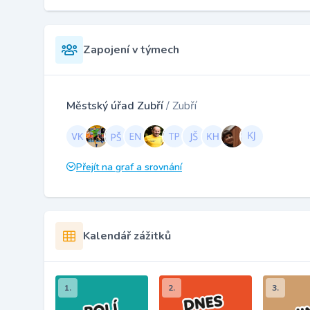
Zapojení v týmech
Městský úřad Zubří
/ Zubří
Přejít na graf a srovnání
Kalendář zážitků
1.
2.
3.