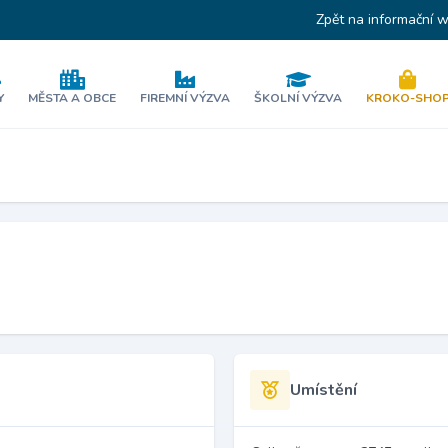
Zpět na informační 
Y
MĚSTA A OBCE
FIREMNÍ VÝZVA
ŠKOLNÍ VÝZVA
KROKO-SHO
Umístění