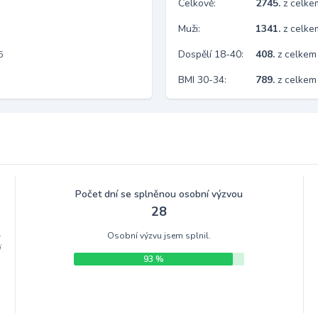
Celkově:
2745.
z celk
Muži:
1341.
z celke
Dospělí 18-40:
408.
z celkem
6
BMI 30-34:
789.
z celkem
Počet dní se splněnou osobní výzvou
28
Osobní výzvu jsem splnil.
m
i
93 %