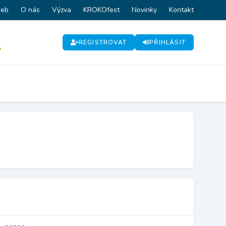
web
O nás
Výzva
KROKOfest
Novinky
Kontakt
REGISTROVAT
PŘIHLÁSIT
P