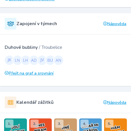
Zapojení v týmech
Nápověda
Duhové bubliny
/ Troubelice
Přejít na graf a srovnání
Kalendář zážitků
Nápověda
1.
2.
3.
4.
5.