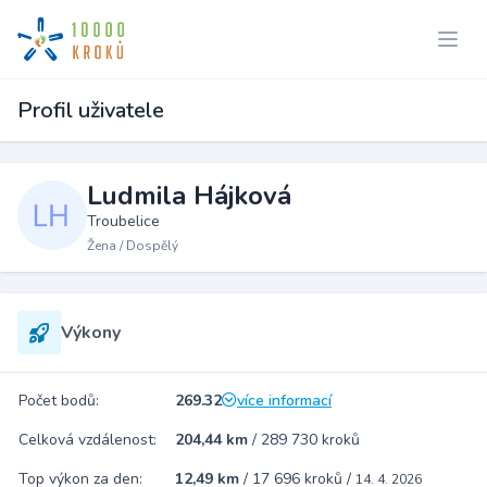
Profil uživatele
Ludmila Hájková
Troubelice
Žena / Dospělý
Výkony
Počet bodů:
269.32
více informací
Celková vzdálenost:
204,44 km
/
289 730 kroků
Top výkon za den:
12,49 km
/
17 696 kroků
/
14. 4. 2026