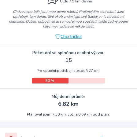
Ujdu 7.5 km denně
Chůze nebo běh jsou mou denní náplní. Prošmejdím celé okolí, kam
potřebuji, tam dojdu. Své okolí znám jako své tlapky a nic nového mi
neunikne. Ovšem odpočinek je samozřejmou součástí, takže žádný podiv,
když mě najdete se někde válet.
Chci tričko!
Počet dní se splněnou osobní výzvou
15
Pro splnění potřebuji alespoň 27 dní.
50 %
Můj denní průměr
6,82 km
Plánoval jsem 7,50 km, což je 0,69 km pod plán.