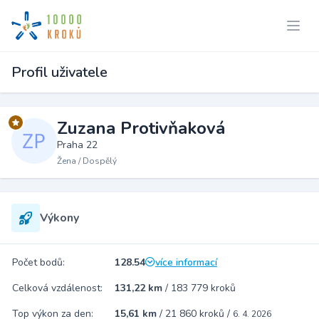
Profil uživatele
Zuzana Protivňaková
Praha 22
Žena / Dospělý
Výkony
Počet bodů:
128.54
více informací
Celková vzdálenost:
131,22 km
/
183 779 kroků
Top výkon za den:
15,61 km
/
21 860 kroků
/
6. 4. 2026