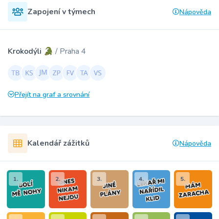
Zapojení v týmech
Nápověda
Krokodýli 🐊
/ Praha 4
Přejít na graf a srovnání
Kalendář zážitků
Nápověda
1.
2.
3.
4.
5.