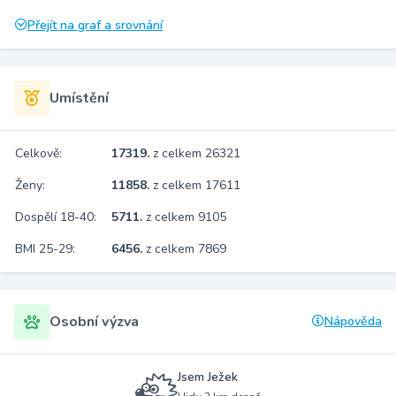
Přejít na graf a srovnání
Umístění
Celkově:
17319.
z celkem 26321
Ženy:
11858.
z celkem 17611
Dospělí 18-40:
5711.
z celkem 9105
BMI 25-29:
6456.
z celkem 7869
Osobní výzva
Nápověda
Jsem Ježek