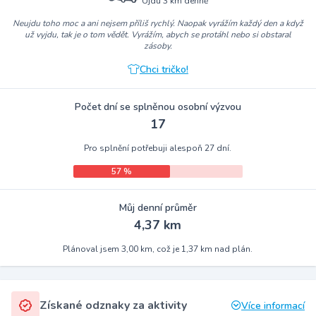
Ujdu 3 km denně
Neujdu toho moc a ani nejsem příliš rychlý. Naopak vyrážím každý den a když
už vyjdu, tak je o tom vědět. Vyrážím, abych se protáhl nebo si obstaral
zásoby.
Chci tričko!
Počet dní se splněnou osobní výzvou
17
Pro splnění potřebuji alespoň 27 dní.
57 %
Můj denní průměr
4,37 km
Plánoval jsem 3,00 km, což je 1,37 km nad plán.
Získané odznaky za aktivity
Více informací