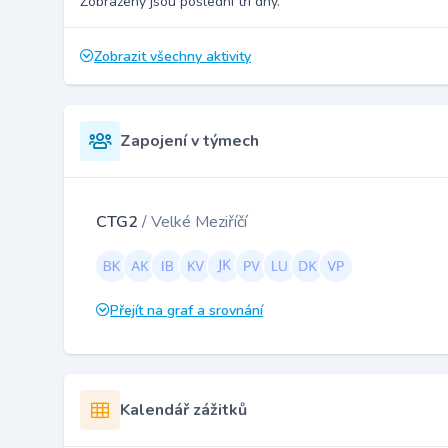
Zobrazeny jsou poslední tři dny.
Zobrazit všechny aktivity
Zapojení v týmech
CTG2
/ Velké Meziříčí
Přejít na graf a srovnání
Kalendář zážitků