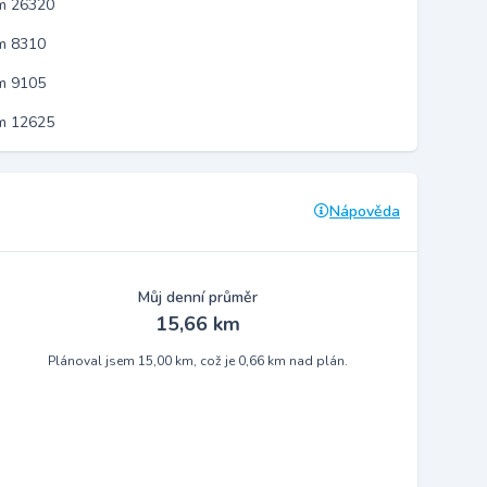
em 26320
m 8310
m 9105
em 12625
Nápověda
Můj denní průměr
15,66 km
Plánoval jsem 15,00 km, což je 0,66 km nad plán.