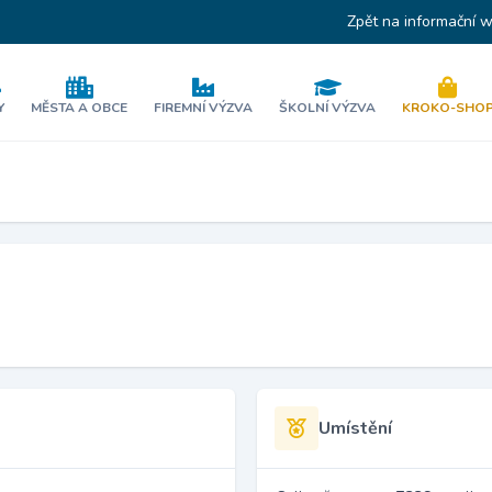
Zpět na informační 
Y
MĚSTA A OBCE
FIREMNÍ VÝZVA
ŠKOLNÍ VÝZVA
KROKO-SHO
Umístění