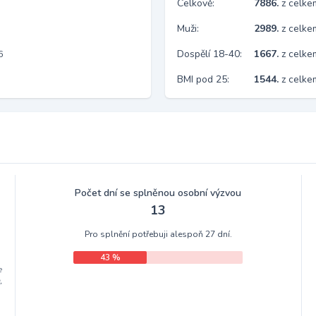
Celkově:
7886.
z celk
Muži:
2989.
z celke
Dospělí 18-40:
1667.
z celke
6
BMI pod 25:
1544.
z celk
Počet dní se splněnou osobní výzvou
13
Pro splnění potřebuji alespoň 27 dní.
43 %
e
,