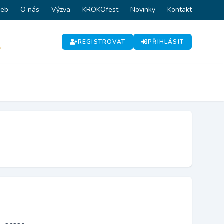
web
O nás
Výzva
KROKOfest
Novinky
Kontakt
REGISTROVAT
PŘIHLÁSIT
P