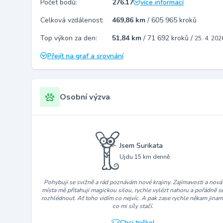
Počet bodů:
276.17
více informací
Celková vzdálenost:
469,86 km
/
605 965 kroků
Top výkon za den:
51,84 km
/
71 692 kroků
/
25. 4. 202
Přejít na graf a srovnání
Osobní výzva
Jsem Surikata
Ujdu 15 km denně
Pohybuji se svižně a rád poznávám nové krajiny. Zajímavosti a nová
místa mě přitahují magickou silou, rychle vylézt nahoru a pořádně s
rozhlédnout. Ať toho vidím co nejvíc. A pak zase rychle někam jinam
co mi síly stačí.
Chci tričko!