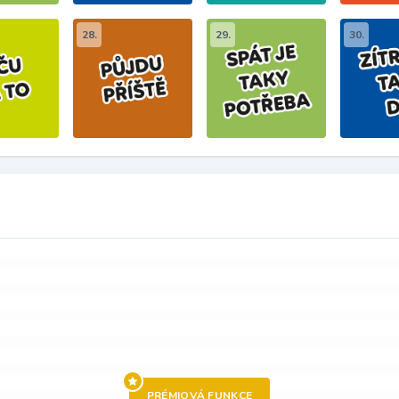
28.
29.
30.
PRÉMIOVÁ FUNKCE