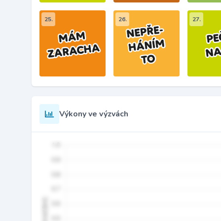
25.
26.
27.
Výkony ve výzvách