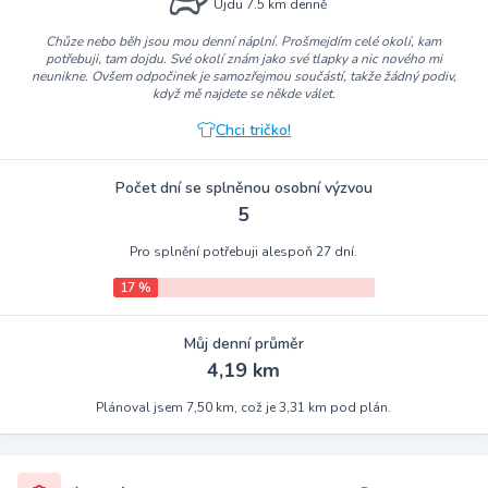
Ujdu 7.5 km denně
Chůze nebo běh jsou mou denní náplní. Prošmejdím celé okolí, kam
potřebuji, tam dojdu. Své okolí znám jako své tlapky a nic nového mi
neunikne. Ovšem odpočinek je samozřejmou součástí, takže žádný podiv,
když mě najdete se někde válet.
Chci tričko!
Počet dní se splněnou osobní výzvou
5
Pro splnění potřebuji alespoň 27 dní.
17 %
Můj denní průměr
4,19 km
Plánoval jsem 7,50 km, což je 3,31 km pod plán.