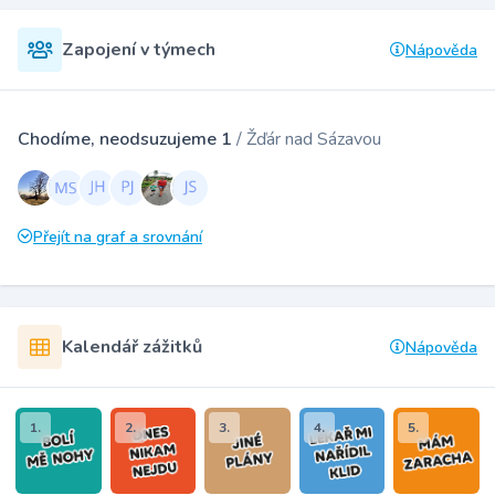
Zapojení v týmech
Nápověda
Chodíme, neodsuzujeme 1
/ Žďár nad Sázavou
Přejít na graf a srovnání
Kalendář zážitků
Nápověda
1.
2.
3.
4.
5.