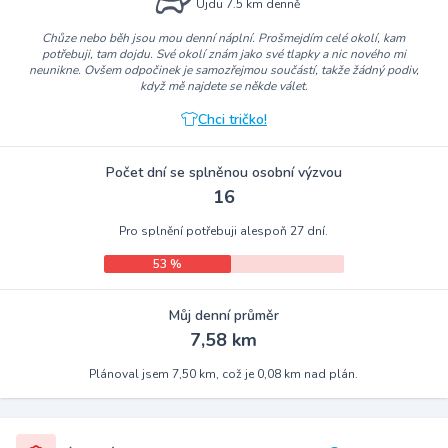
Ujdu 7.5 km denně
Chůze nebo běh jsou mou denní náplní. Prošmejdím celé okolí, kam
potřebuji, tam dojdu. Své okolí znám jako své tlapky a nic nového mi
neunikne. Ovšem odpočinek je samozřejmou součástí, takže žádný podiv,
když mě najdete se někde válet.
Chci tričko!
Počet dní se splněnou osobní výzvou
16
Pro splnění potřebuji alespoň 27 dní.
53 %
Můj denní průměr
7,58 km
Plánoval jsem 7,50 km, což je 0,08 km nad plán.