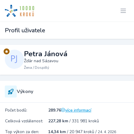
Profil uživatele
Petra Jánová
Žďár nad Sázavou
Žena / Dospělý
Výkony
Počet bodů:
289.76
více informací
Celková vzdálenost:
227,28 km
/
331 981 kroků
Top výkon za den:
14,34 km
/
20 947 kroků
/
24. 4. 2026