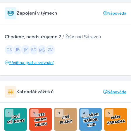
Zapojení v týmech
Nápověda
Chodíme, neodsuzujeme 2
/ Žďár nad Sázavou
Přejít na graf a srovnání
Kalendář zážitků
Nápověda
1.
2.
3.
4.
5.