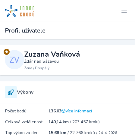
Profil uživatele
Zuzana Vaňková
Žďár nad Sázavou
Žena / Dospělý
Výkony
Počet bodů:
136.03
více informací
Celková vzdálenost:
140,14 km
/
203 457 kroků
Top výkon za den:
15,68 km
/
22 766 kroků
/
24. 4. 2026