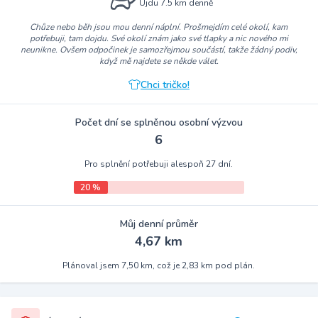
Ujdu 7.5 km denně
Chůze nebo běh jsou mou denní náplní. Prošmejdím celé okolí, kam
potřebuji, tam dojdu. Své okolí znám jako své tlapky a nic nového mi
neunikne. Ovšem odpočinek je samozřejmou součástí, takže žádný podiv,
když mě najdete se někde válet.
Chci tričko!
Počet dní se splněnou osobní výzvou
6
Pro splnění potřebuji alespoň 27 dní.
20 %
Můj denní průměr
4,67 km
Plánoval jsem 7,50 km, což je 2,83 km pod plán.