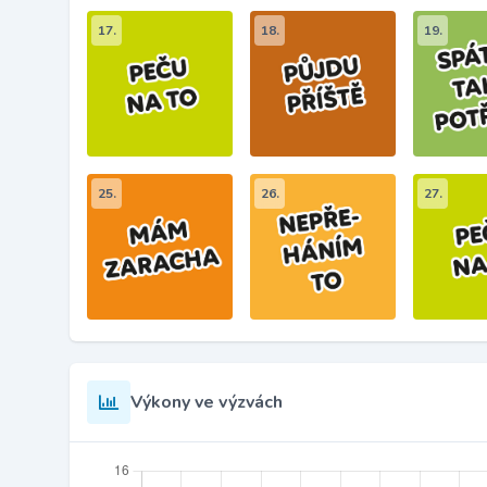
17.
18.
19.
25.
26.
27.
Výkony ve výzvách