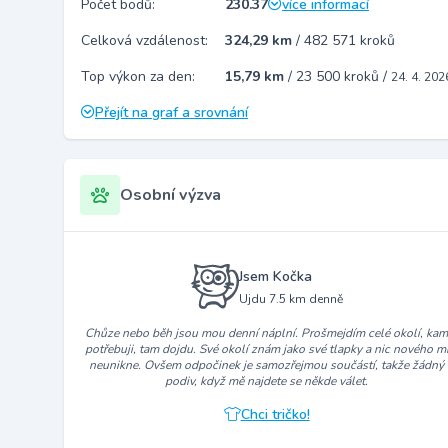
Počet bodů:
230.37
více informací
Celková vzdálenost:
324,29 km
/
482 571 kroků
Top výkon za den:
15,79 km
/
23 500 kroků
/
24. 4. 202
Přejít na graf a srovnání
Osobní výzva
Jsem Kočka
Ujdu 7.5 km denně
Chůze nebo běh jsou mou denní náplní. Prošmejdím celé okolí, ka
potřebuji, tam dojdu. Své okolí znám jako své tlapky a nic nového m
neunikne. Ovšem odpočinek je samozřejmou součástí, takže žádný
podiv, když mě najdete se někde válet.
Chci tričko!