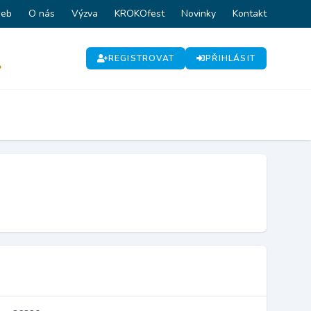
web
O nás
Výzva
KROKOfest
Novinky
Kontakt
REGISTROVAT
PŘIHLÁSIT
P