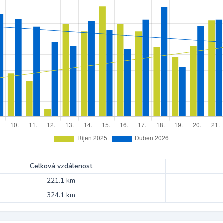
Celková vzdálenost
221.1 km
324.1 km