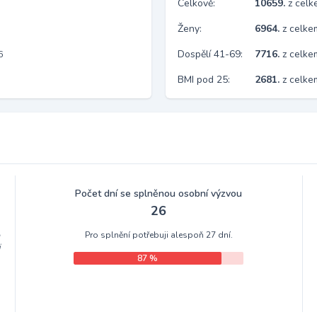
Celkově:
10659.
z cel
Ženy:
6964.
z celk
Dospělí 41-69:
7716.
z celk
6
BMI pod 25:
2681.
z celk
Počet dní se splněnou osobní výzvou
26
Pro splnění potřebuji alespoň 27 dní.
m
i
87 %