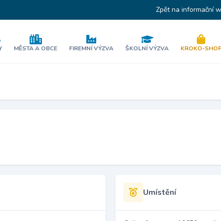
Zpět na informační 
Y
MĚSTA A OBCE
FIREMNÍ VÝZVA
ŠKOLNÍ VÝZVA
KROKO-SHO
Umístění