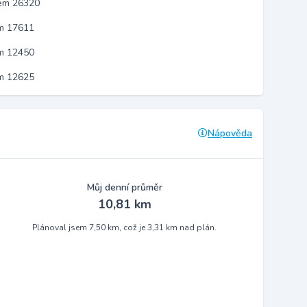
kem 26320
em 17611
em 12450
em 12625
Nápověda
Můj denní průměr
10,81 km
Plánoval jsem 7,50 km, což je 3,31 km nad plán.