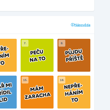
Nápověda
7.
8.
15.
16.