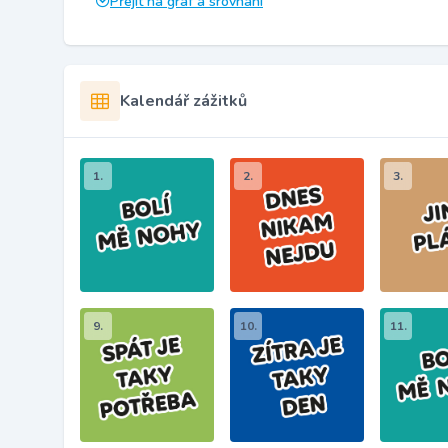
Přejít na graf a srovnání
Kalendář zážitků
1.
2.
3.
9.
10.
11.