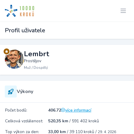
Profil uživatele
Lembrt
Prostějov
Muž / Dospělý
Výkony
Počet bodů:
406.72
více informací
Celková vzdálenost:
520,35 km
/
591 402 kroků
Top výkon za den:
33,00 km
/
39 110 kroků
/
29. 4. 2026