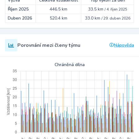
Výzva
Celková vzdálenost
Top výkon za den
Říjen 2025
446.5 km
33.5 km
/
4. říjen 2025
Duben 2026
520.4 km
33.0 km
/
29. duben 2026
Porovnání mezi členy týmu
Nápověda
Chráněná dílna