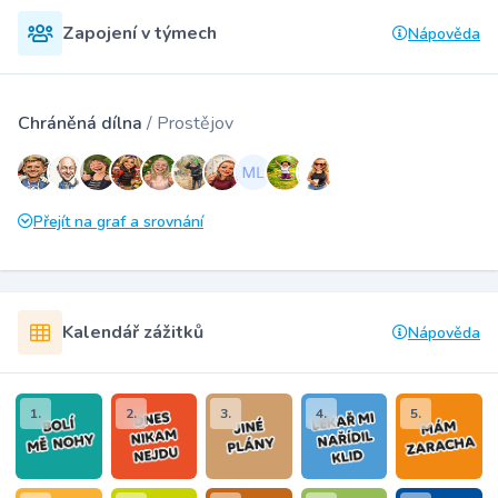
Zapojení v týmech
Nápověda
Chráněná dílna
/ Prostějov
Přejít na graf a srovnání
Kalendář zážitků
Nápověda
1.
2.
3.
4.
5.