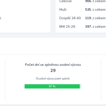
Celkově:
906.
z celkem
Muži:
525.
z celkem
Dospělí 18-40:
119.
z celkem
6
BMI 25-29:
397.
z celkem
Počet dní se splněnou osobní výzvou
29
Osobní výzvu jsem splnil.
97 %