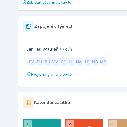
Zobrazit všechny aktivity
Zapojení v týmech
JenTak Walkeři
/ Kolín
Přejít na graf a srovnání
Kalendář zážitků
1.
2.
3.