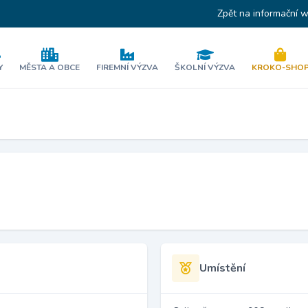
Zpět na informační 
Y
MĚSTA A OBCE
FIREMNÍ VÝZVA
ŠKOLNÍ VÝZVA
KROKO-SHO
Umístění