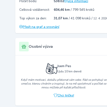
Počet bodů:
538.02
více informací
Celková vzdálenost:
604,46 km
/
799 545 kroků
Top výkon za den:
31,07 km
/
41 098 kroků
/
12. 4. 202
Přejít na graf a srovnání
Osobní výzva
Jsem Pes
Ujdu 10 km denně
Když mám motivaci, dokážu překonat sám sebe. Rád se pohybuji ve
smečce, kterou chráním a inspiruji. Je na mě spolehnutí a počítat se
mnou můžete při každé příležitosti.
Chci tričko!