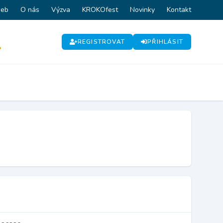
web
O nás
Výzva
KROKOfest
Novinky
Kontakt
REGISTROVAT
PŘIHLÁSIT
P