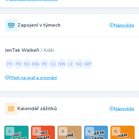
Zapojení v týmech
Nápověda
JenTak Walkeři
/ Kolín
Přejít na graf a srovnání
Kalendář zážitků
Nápověda
1.
2.
3.
4.
5.