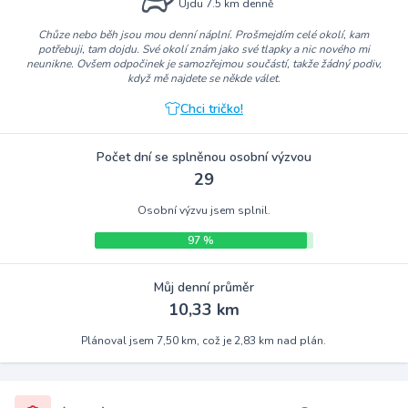
Ujdu 7.5 km denně
Chůze nebo běh jsou mou denní náplní. Prošmejdím celé okolí, kam
potřebuji, tam dojdu. Své okolí znám jako své tlapky a nic nového mi
neunikne. Ovšem odpočinek je samozřejmou součástí, takže žádný podiv,
když mě najdete se někde válet.
Chci tričko!
Počet dní se splněnou osobní výzvou
29
Osobní výzvu jsem splnil.
97 %
Můj denní průměr
10,33 km
Plánoval jsem 7,50 km, což je 2,83 km nad plán.