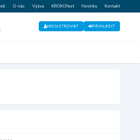
web
O nás
Výzva
KROKOfest
Novinky
Kontakt
REGISTROVAT
PŘIHLÁSIT
P