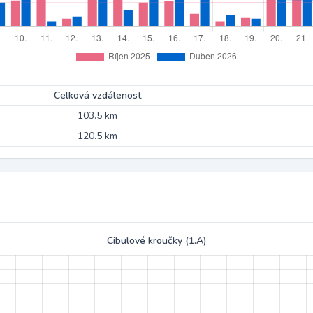
Celková vzdálenost
103.5 km
120.5 km
Cibulové kroučky (1.A)