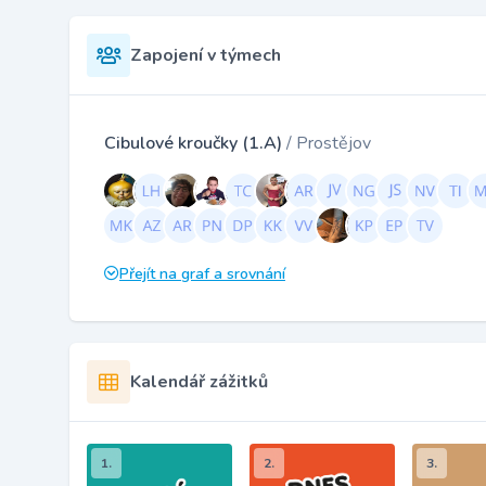
Zapojení v týmech
Cibulové kroučky (1.A)
/ Prostějov
Přejít na graf a srovnání
Kalendář zážitků
1.
2.
3.