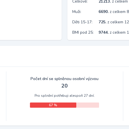
Celkově:
21213.
z celkem
Muži:
6690.
z celkem 
Děti 15-17:
725.
z celkem 1
BMI pod 25:
9744.
z celkem 
Počet dní se splněnou osobní výzvou
20
Pro splnění potřebuji alespoň 27 dní.
67 %