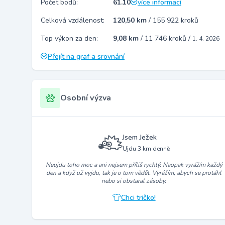
Počet bodů:
61.10
více informací
Celková vzdálenost:
120,50 km
/
155 922 kroků
Top výkon za den:
9,08 km
/
11 746 kroků
/
1. 4. 2026
Přejít na graf a srovnání
Osobní výzva
Jsem Ježek
Ujdu 3 km denně
Neujdu toho moc a ani nejsem příliš rychlý. Naopak vyrážím každý
den a když už vyjdu, tak je o tom vědět. Vyrážím, abych se protáhl
nebo si obstaral zásoby.
Chci tričko!