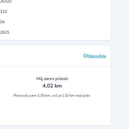
 26320
8310
204
12625
Nápověda
Můj denní průměr
4,02 km
Plánoval jsem 3,00 km, což je 1,02 km nad plán.