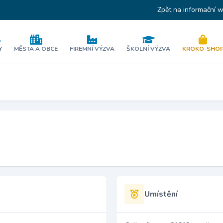
Zpět na informační 
Y
MĚSTA A OBCE
FIREMNÍ VÝZVA
ŠKOLNÍ VÝZVA
KROKO-SHO
Umístění