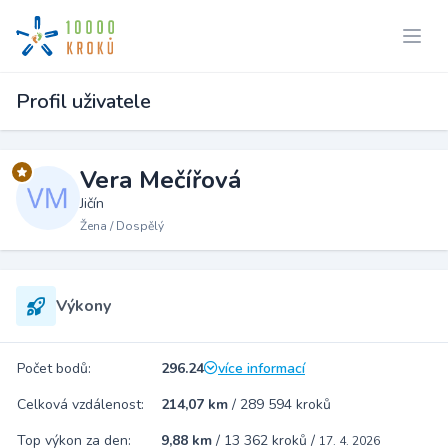
Profil uživatele
Vera Mečířová
Jičín
Žena / Dospělý
Výkony
Počet bodů:
296.24
více informací
Celková vzdálenost:
214,07 km
/
289 594 kroků
Top výkon za den:
9,88 km
/
13 362 kroků
/
17. 4. 2026