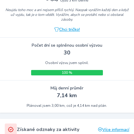
Ujdu 3 km denně
Neujdu toho moc a ani nejsem příliš rychlý. Naopak vyrážím každý den a když
už vyjdu, tak je o tom vědět. Vyrážím, abych se protáhl nebo si obstaral
zásoby.
Chci tričko!
Počet dní se splněnou osobní výzvou
30
Osobní výzvu jsem splnil.
100 %
Můj denní průměr
7,14 km
Plánoval jsem 3,00 km, což je 4,14 km nad plán.
Získané odznaky za aktivity
Více informací