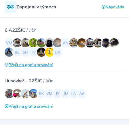
Zapojení v týmech
Nápověda
6.A2ZŠJC
/ Jičín
Přejít na graf a srovnání
Husovka² - 2ZŠJC
/ Jičín
Přejít na graf a srovnání