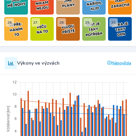
26.
27.
28.
29.
30.
Výkony ve výzvách
Nápověda