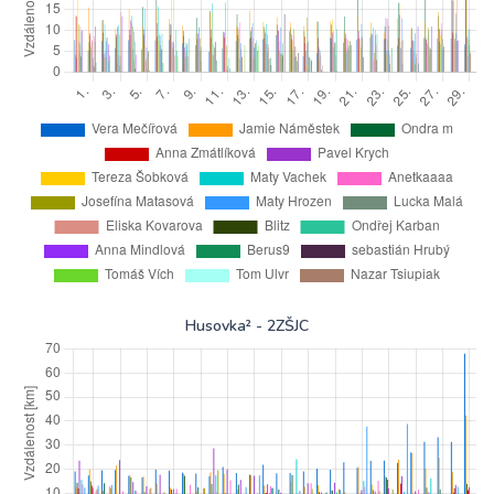
Husovka² - 2ZŠJC