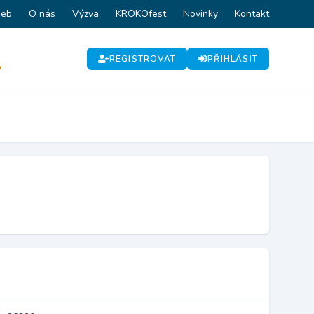
web
O nás
Výzva
KROKOfest
Novinky
Kontakt
REGISTROVAT
PŘIHLÁSIT
P