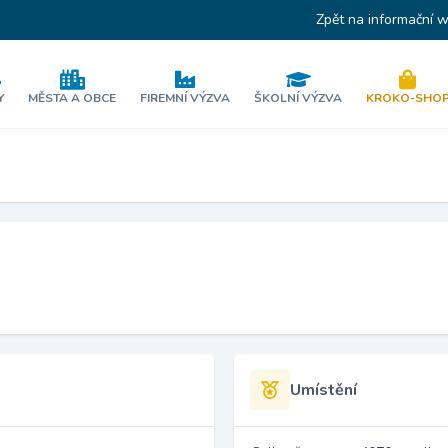
Zpět na informační 
Y
MĚSTA A OBCE
FIREMNÍ VÝZVA
ŠKOLNÍ VÝZVA
KROKO-SHO
Umístění