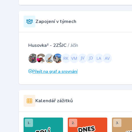
Zapojení v týmech
Husovka² - 2ZŠJC
/ Jičín
Přejít na graf a srovnání
Kalendář zážitků
1.
2.
3.