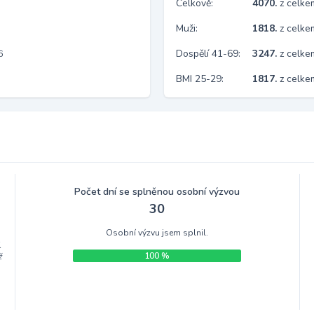
Celkově:
4070.
z celk
Muži:
1818.
z celke
Dospělí 41-69:
3247.
z celk
6
BMI 25-29:
1817.
z celke
Počet dní se splněnou osobní výzvou
30
Osobní výzvu jsem splnil.
.
100 %
ž