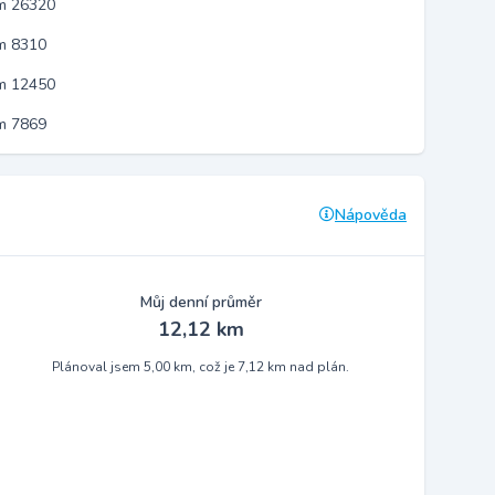
em 26320
m 8310
em 12450
m 7869
Nápověda
Můj denní průměr
12,12 km
Plánoval jsem 5,00 km, což je 7,12 km nad plán.