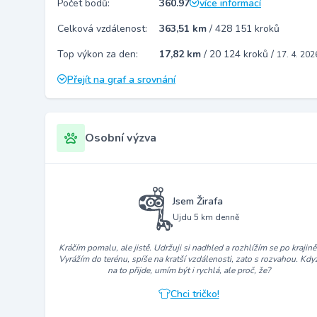
Počet bodů:
360.97
více informací
Celková vzdálenost:
363,51 km
/
428 151 kroků
Top výkon za den:
17,82 km
/
20 124 kroků
/
17. 4. 202
Přejít na graf a srovnání
Osobní výzva
Jsem Žirafa
Ujdu 5 km denně
Kráčím pomalu, ale jistě. Udržuji si nadhled a rozhlížím se po krajině
Vyrážím do terénu, spíše na kratší vzdálenosti, zato s rozvahou. Kdy
na to přijde, umím být i rychlá, ale proč, že?
Chci tričko!