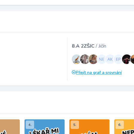
8.A 2ZŠJC
/ Jičín
Přejít na graf a srovnání
4.
5.
6.