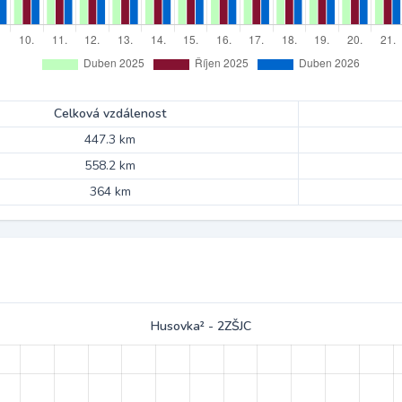
Celková vzdálenost
447.3 km
558.2 km
364 km
Husovka² - 2ZŠJC