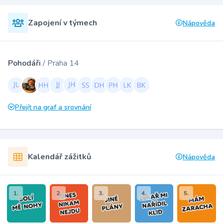
Zapojení v týmech
Nápověda
Pohodáři
/ Praha 14
Přejít na graf a srovnání
Kalendář zážitků
Nápověda
1.
2.
3.
4.
5.