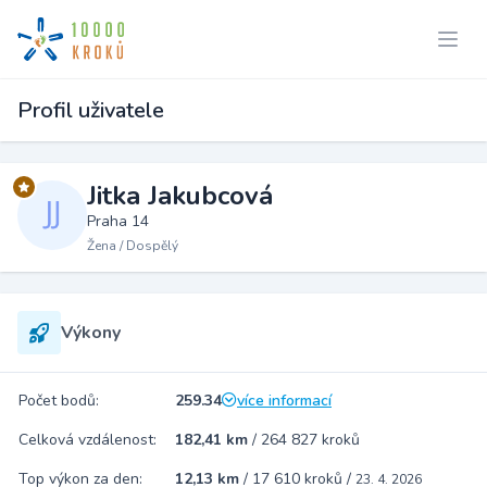
Profil uživatele
Jitka Jakubcová
Praha 14
Žena / Dospělý
Výkony
Počet bodů:
259.34
více informací
Celková vzdálenost:
182,41 km
/
264 827 kroků
Top výkon za den:
12,13 km
/
17 610 kroků
/
23. 4. 2026