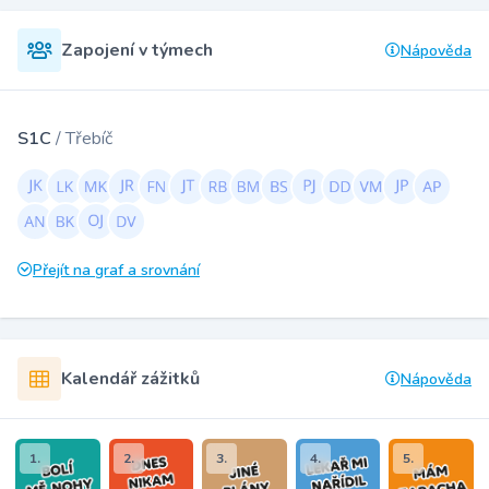
Zapojení v týmech
Nápověda
S1C
/ Třebíč
Přejít na graf a srovnání
Kalendář zážitků
Nápověda
1.
2.
3.
4.
5.