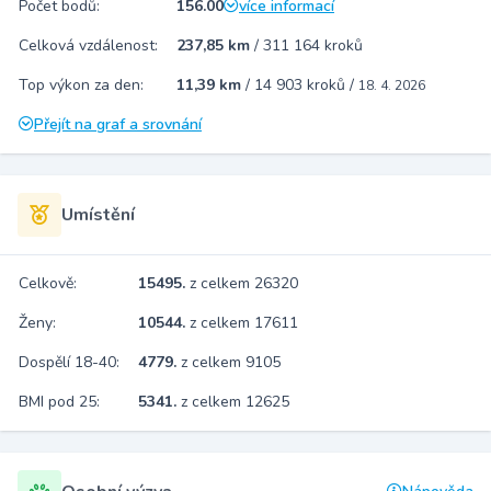
Počet bodů:
156.00
více informací
Celková vzdálenost:
237,85 km
/
311 164 kroků
Top výkon za den:
11,39 km
/
14 903 kroků
/
18. 4. 2026
Přejít na graf a srovnání
Umístění
Celkově:
15495.
z celkem 26320
Ženy:
10544.
z celkem 17611
Dospělí 18-40:
4779.
z celkem 9105
BMI pod 25:
5341.
z celkem 12625