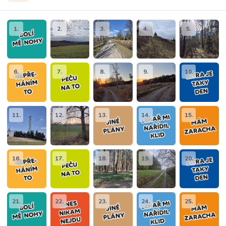
1.
2.
3.
4.
5.
6.
7.
8.
9.
10.
11.
12.
13.
14.
15.
16.
17.
18.
19.
20.
21.
22.
23.
24.
25.