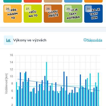
26.
27.
28.
29.
30.
Výkony ve výzvách
Nápověda