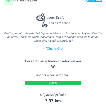
Osobní výzva
Nápověda
Jsem Žirafa
Ujdu 5 km denně
Kráčím pomalu, ale jistě. Udržuji si nadhled a rozhlížím se po krajině. Vyrážím
do terénu, spíše na kratší vzdálenosti, zato s rozvahou. Když na to přijde,
umím být i rychlá, ale proč, že?
Chci tričko!
Počet dní se splněnou osobní výzvou
30
Osobní výzvu jsem splnil.
100 %
Můj denní průměr
7,93 km