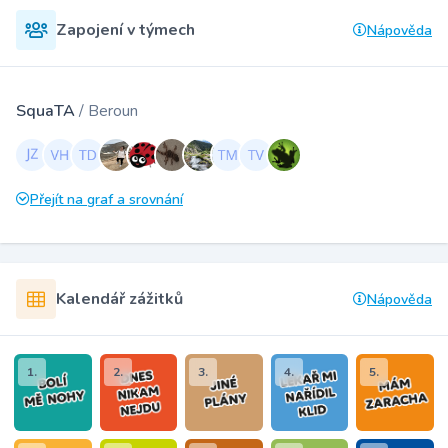
Zapojení v týmech
Nápověda
SquaTA
/ Beroun
Přejít na graf a srovnání
Kalendář zážitků
Nápověda
1.
2.
3.
4.
5.