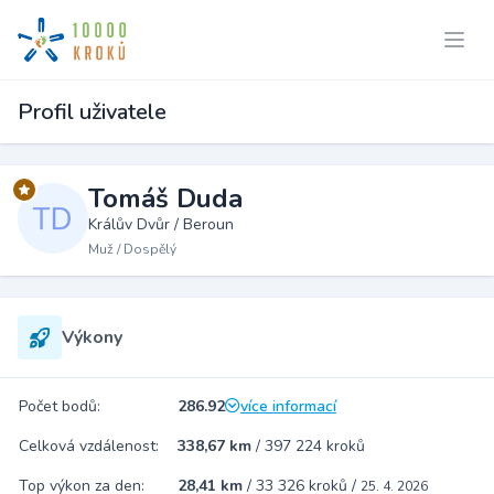
Profil uživatele
Tomáš Duda
Králův Dvůr / Beroun
Muž / Dospělý
Výkony
Počet bodů:
286.92
více informací
Celková vzdálenost:
338,67 km
/
397 224 kroků
Top výkon za den:
28,41 km
/
33 326 kroků
/
25. 4. 2026