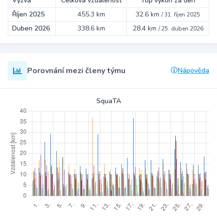
Výzva
Celková vzdálenost
Top výkon za den
Říjen 2025
455.3 km
32.6 km
/
31. říjen 2025
Duben 2026
338.6 km
28.4 km
/
25. duben 2026
Porovnání mezi členy týmu
Nápověda
SquaTA