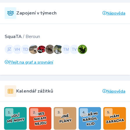
Zapojení v týmech
Nápověda
SquaTA
/ Beroun
Přejít na graf a srovnání
Kalendář zážitků
Nápověda
1.
2.
3.
4.
5.