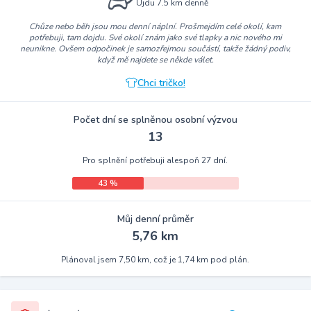
Ujdu 7.5 km denně
Chůze nebo běh jsou mou denní náplní. Prošmejdím celé okolí, kam
potřebuji, tam dojdu. Své okolí znám jako své tlapky a nic nového mi
neunikne. Ovšem odpočinek je samozřejmou součástí, takže žádný podiv,
když mě najdete se někde válet.
Chci tričko!
Počet dní se splněnou osobní výzvou
13
Pro splnění potřebuji alespoň 27 dní.
43 %
Můj denní průměr
5,76 km
Plánoval jsem 7,50 km, což je 1,74 km pod plán.