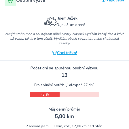
Osobní výzva
Nápověda
Jsem Ježek
Ujdu 3 km denně
Neujdu toho moc a ani nejsem příliš rychlý. Naopak vyrážím každý den a když
už vyjdu, tak je o tom vědět. Vyrážím, abych se protáhl nebo si obstaral
zásoby.
Chci tričko!
Počet dní se splněnou osobní výzvou
13
Pro splnění potřebuji alespoň 27 dní.
43 %
Můj denní průměr
5,80 km
Plánoval jsem 3,00 km, což je 2,80 km nad plán.