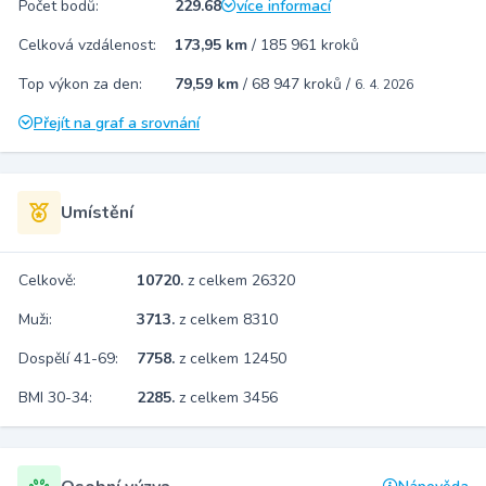
Počet bodů:
229.68
více informací
Celková vzdálenost:
173,95 km
/
185 961 kroků
Top výkon za den:
79,59 km
/
68 947 kroků
/
6. 4. 2026
Přejít na graf a srovnání
Umístění
Celkově:
10720.
z celkem 26320
Muži:
3713.
z celkem 8310
Dospělí 41-69:
7758.
z celkem 12450
BMI 30-34:
2285.
z celkem 3456