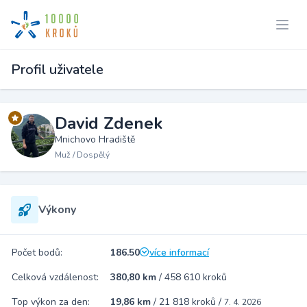
Profil uživatele
David Zdenek
Mnichovo Hradiště
Muž / Dospělý
Výkony
Počet bodů:
186.50
více informací
Celková vzdálenost:
380,80 km
/
458 610 kroků
Top výkon za den:
19,86 km
/
21 818 kroků
/
7. 4. 2026