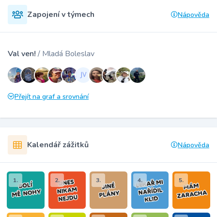
Zapojení v týmech
Nápověda
Val ven!
/ Mladá Boleslav
Přejít na graf a srovnání
Kalendář zážitků
Nápověda
1.
2.
3.
4.
5.