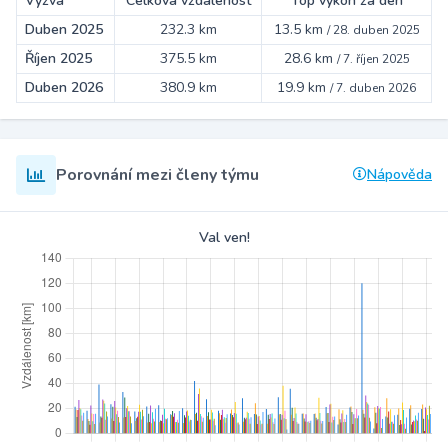
Výzva
Celková vzdálenost
Top výkon za den
Duben 2025
232.3 km
13.5 km
/
28. duben 2025
Říjen 2025
375.5 km
28.6 km
/
7. říjen 2025
Duben 2026
380.9 km
19.9 km
/
7. duben 2026
Porovnání mezi členy týmu
Nápověda
Val ven!