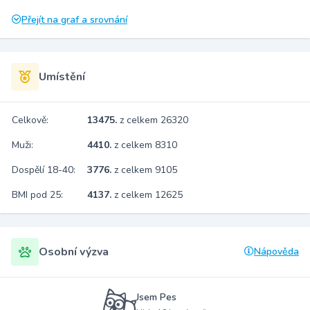
Přejít na graf a srovnání
Umístění
Celkově:
13475.
z celkem 26320
Muži:
4410.
z celkem 8310
Dospělí 18-40:
3776.
z celkem 9105
BMI pod 25:
4137.
z celkem 12625
Osobní výzva
Nápověda
Jsem Pes