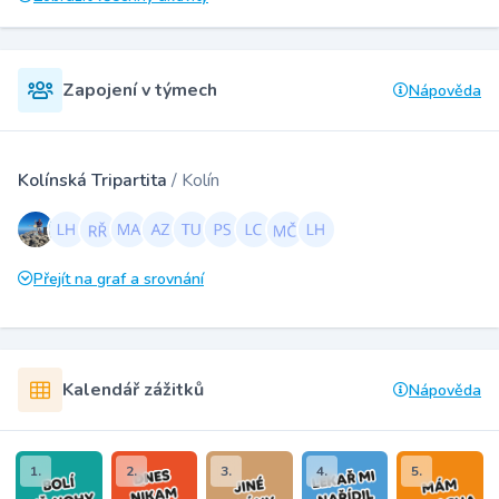
Zapojení v týmech
Nápověda
Kolínská Tripartita
/ Kolín
Přejít na graf a srovnání
Kalendář zážitků
Nápověda
1.
2.
3.
4.
5.