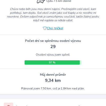
Ujdu 7.5 km denně
Chůze nebo běh jsou mou denní náplní. Prošmejdím celé okolí, kam
potřebuji, tam dojdu. Své okolí znám jako své tlapky a nic nového mi
neunikne. Ovšem odpočinek je samozřejmou součástí, takže žádný podiv,
když mě najdete se někde válet.
Chci tričko!
Počet dní se splněnou osobní výzvou
29
Osobní výzvu jsem splnil.
97 %
Můj denní průměr
9,34 km
Plánoval jsem 7,50 km, což je 1,84 km nad plán.