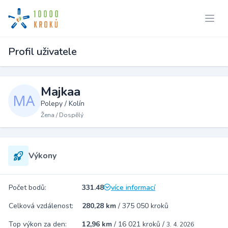
Profil uživatele
Majkaa
Polepy / Kolín
Žena / Dospělý
Výkony
Počet bodů:
331.48
více informací
Celková vzdálenost:
280,28 km
/
375 050 kroků
Top výkon za den:
12,96 km
/
16 021 kroků
/
3. 4. 2026